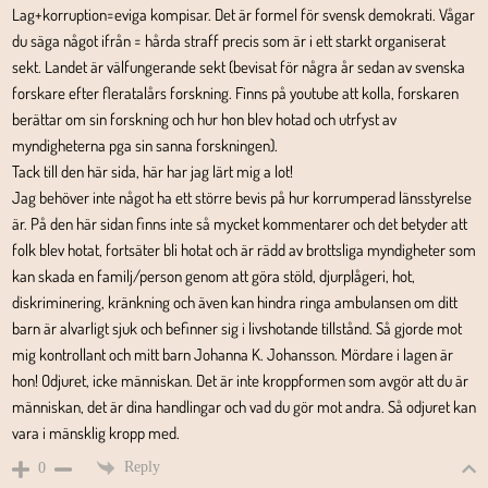
Lag+korruption=eviga kompisar. Det är formel för svensk demokrati. Vågar
du säga något ifrån = hårda straff precis som är i ett starkt organiserat
sekt. Landet är välfungerande sekt (bevisat för några år sedan av svenska
forskare efter fleratalårs forskning. Finns på youtube att kolla, forskaren
berättar om sin forskning och hur hon blev hotad och utrfyst av
myndigheterna pga sin sanna forskningen).
Tack till den här sida, här har jag lärt mig a lot!
Jag behöver inte något ha ett större bevis på hur korrumperad länsstyrelse
är. På den här sidan finns inte så mycket kommentarer och det betyder att
folk blev hotat, fortsäter bli hotat och är rädd av brottsliga myndigheter som
kan skada en familj/person genom att göra stöld, djurplågeri, hot,
diskriminering, kränkning och även kan hindra ringa ambulansen om ditt
barn är alvarligt sjuk och befinner sig i livshotande tillstånd. Så gjorde mot
mig kontrollant och mitt barn Johanna K. Johansson. Mördare i lagen är
hon! Odjuret, icke människan. Det är inte kroppformen som avgör att du är
människan, det är dina handlingar och vad du gör mot andra. Så odjuret kan
vara i mänsklig kropp med.
Reply
0