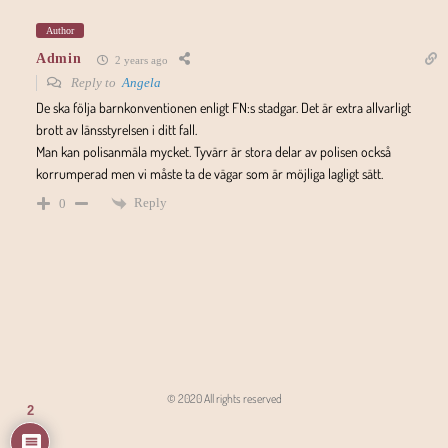
Author
Admin
2 years ago
Reply to
Angela
De ska följa barnkonventionen enligt FN:s stadgar. Det är extra allvarligt
brott av länsstyrelsen i ditt fall.
Man kan polisanmäla mycket. Tyvärr är stora delar av polisen också
korrumperad men vi måste ta de vägar som är möjliga lagligt sätt.
Reply
0
© 2020 All rights reserved
2
Angon - Agencja Interaktywna