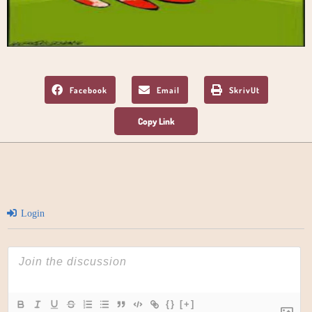
Facebook
Email
SkrivUt
Login
{}
[+]