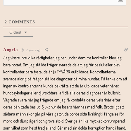
2
COMMENTS
Oldest
Angela
2 years ago
Jag visste inte vilka rättigheter jag har, under dem tre kontroller blev jag
bara hotad. Om jag ställde frågor svarade de att jag får beslut eller blev
kontrollanter bara tysta, de är ju TYVÄRR outbildade. Kontrollanterna
svarade aldrig på frågor, ställde diagnoser på mina hundar. På tanke om att
ingen av kontrolanterna kunde bekräfta att de är utbildade veterinärer,
hundpsykologer eller djurskötare iafl då alla deras diagnoser är bullshit.
Vägrade svara när jag frågade om jag få kontakta deras veterinär efter
deras påhittade beslut. Sjukt hur de losers hämnas med folk. Brottsligt att
sådana människor går på våra gator, de borde sitta livslångt i fängelse för
mord och djurplågeri och grova stöld. Sverige är lika mycket korrumperad
som vilket som helst tredje land. Går med sin dolda korruption hand i hand.