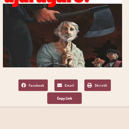
Facebook
Email
SkrivUt