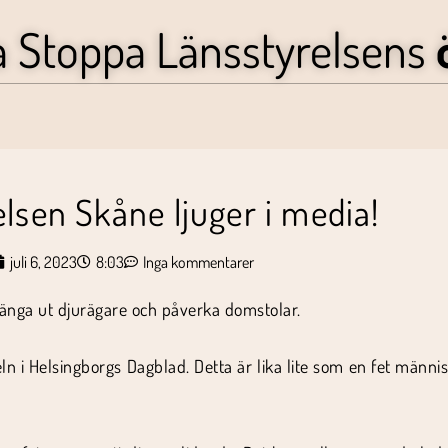
a Stoppa Länsstyrelsens
lsen Skåne ljuger i media!
juli 6, 2023
8:03
Inga kommentarer
 hänga ut djurägare och påverka domstolar.
ln i Helsingborgs Dagblad. Detta är lika lite som en fet männis