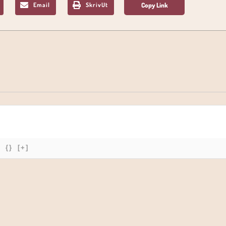
Email
SkrivUt
{}
[+]