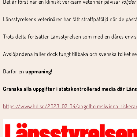
Det är först när en kliniskt verksam veterinär påvisar
följder
Länsstyrelsens veterinärer har fått straffpåföljd när de påst
Trots detta fortsätter Länsstyrelsen som med en dåres envis
Avslöjandena faller dock tungt tillbaka och svenska folket 
Därför en
uppmaning!
Granska alla uppgifter i statskontrollerad media där Läns
https://www.hd.se/2023-07-04/angelholmskvinna-riskerar-