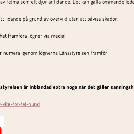
av fetma som ett djur är lidande. Det kan gälla ömmande leder,
ått lidande på grund av övervikt utan att påvisa skador.
het framföra lögner via media!
ser numera igenom lögnerna Länsstyrelsen framför!
styrelsen är inblandad extra noga när det gäller sanningsh
vite-for-fet-hund