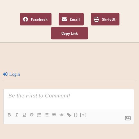
Facebook
Email
SkrivUt
Login
{}
[+]