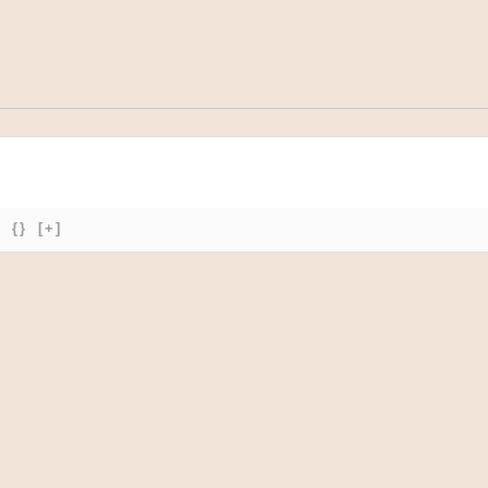
{}
[+]