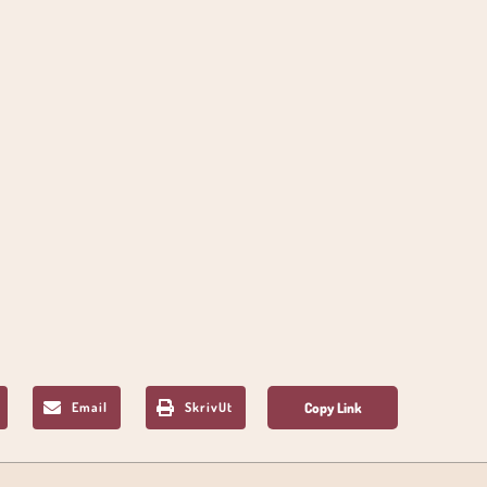
Email
SkrivUt