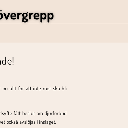
övergrepp
ade!
nu allt för att inte mer ska bli
dsyfte fått beslut om djurförbud
et också avslöjas i inslaget.