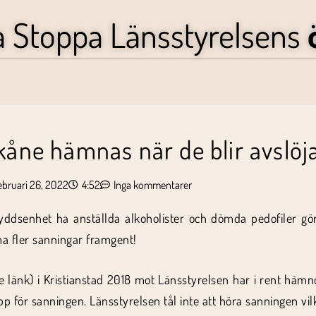
a Stoppa Länsstyrelsens
kåne hämnas när de blir avslöj
ebruari 26, 2022
4:52
Inga kommentarer
ddsenhet ha anställda alkoholister och dömda pedofiler gör 
a fler sanningar framgent!
se länk) i Kristianstad 2018 mot Länsstyrelsen har i rent hämn
pp för sanningen. Länsstyrelsen tål inte att höra sanningen vilk