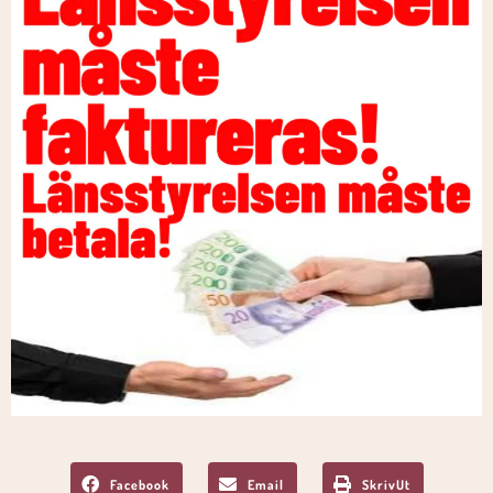
Facebook
Email
SkrivUt