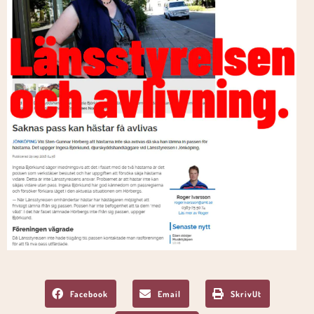
Facebook
Email
SkrivUt