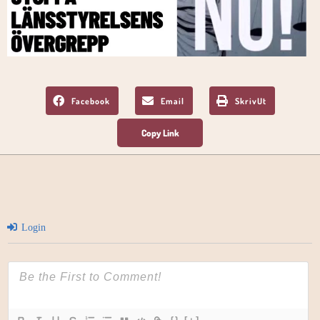
Facebook
Email
SkrivUt
Login