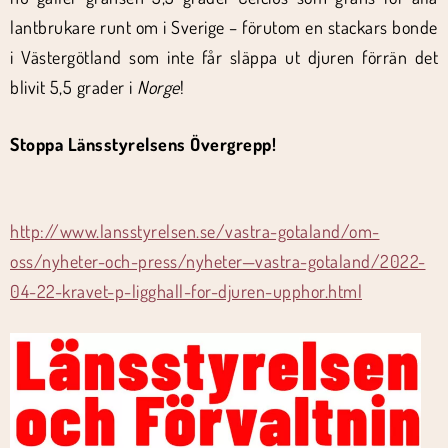
lantbrukare runt om i Sverige – förutom en stackars bonde
i Västergötland som inte får släppa ut djuren förrän det
blivit 5,5 grader i
Norge
!
Stoppa Länsstyrelsens Övergrepp!
http://www.lansstyrelsen.se/vastra-gotaland/om-
oss/nyheter-och-press/nyheter—vastra-gotaland/2022-
04-22-kravet-p-ligghall-for-djuren-upphor.html