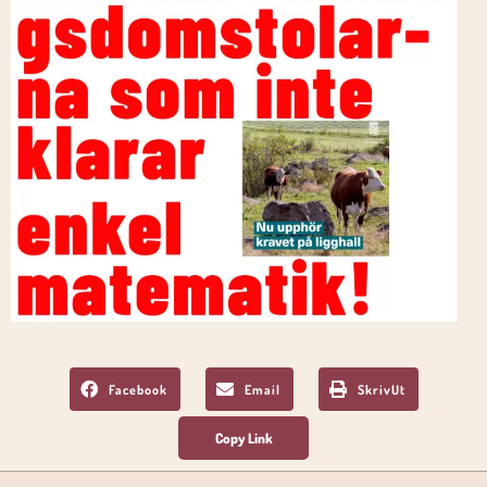
Facebook
Email
SkrivUt