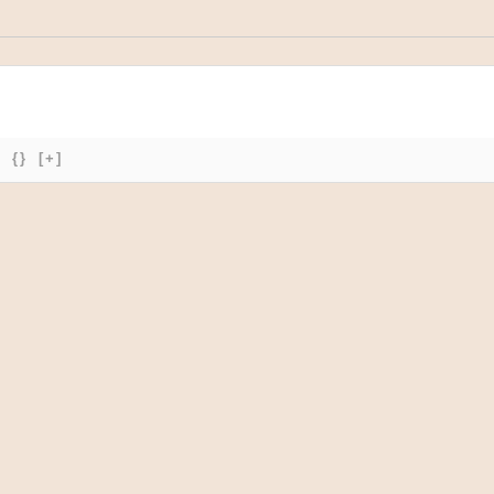
{}
[+]