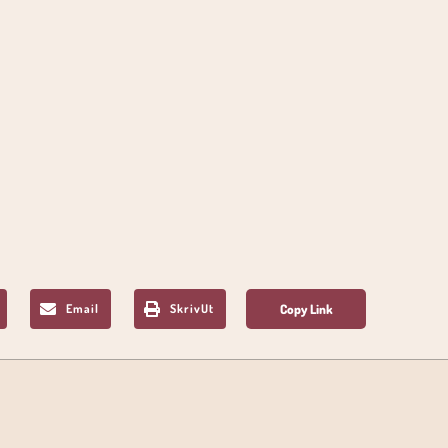
Email
SkrivUt