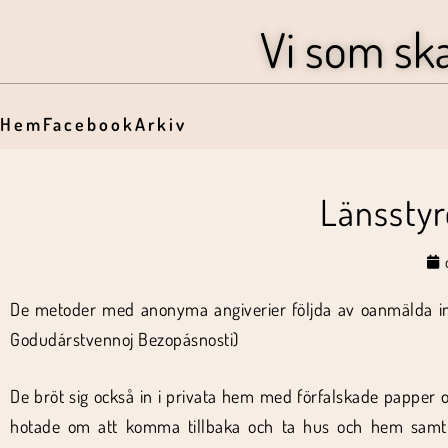
Vi som sk
Hem
Facebook
Arkiv
Länsstyr
De metoder med anonyma angiverier följda av oanmälda in
Godudárstvennoj Bezopásnosti)
De bröt sig också in i privata hem med förfalskade papper o
hotade om att komma tillbaka och ta hus och hem samt ra