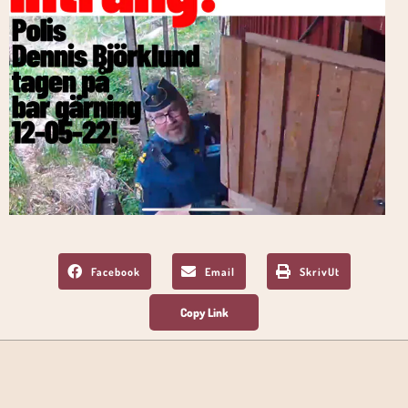
Facebook
Email
SkrivUt