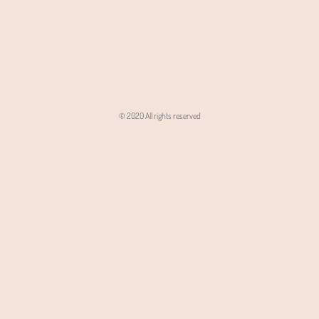
© 2020 All rights reserved
Angon - Agencja Interaktywna