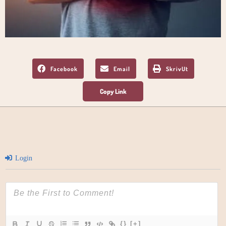
Facebook
Email
SkrivUt
Login
{}
[+]