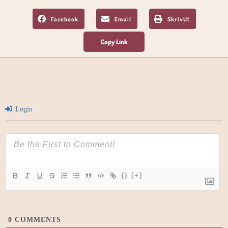
Facebook
Email
SkrivUt
Login
{}
[+]
0
COMMENTS