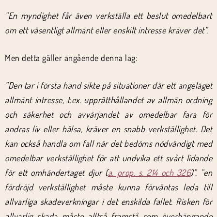
”En myndighet får även verkställa ett beslut omedelbart
om ett väsentligt allmänt eller enskilt intresse kräver det”.
Men detta gäller angående denna lag:
”Den tar i första hand sikte på situationer där ett angeläget
allmänt intresse, t.ex. upprätthållandet av allmän ordning
och säkerhet och avvärjandet av omedelbar fara för
andras liv eller hälsa, kräver en snabb verkställighet. Det
kan också handla om fall när det bedöms nödvändigt med
omedelbar verkställighet för att undvika ett svårt lidande
för ett omhändertaget djur (
a. prop. s. 214 och
326
)”. ”
en
fördröjd verkställighet måste kunna förväntas leda till
allvarliga skadeverkningar i det enskilda fallet. Risken för
allvarlig skada måste alltså framstå som överhängande