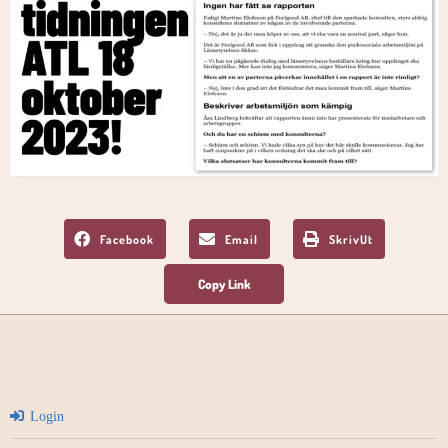
Facebook
Email
SkrivUt
Login