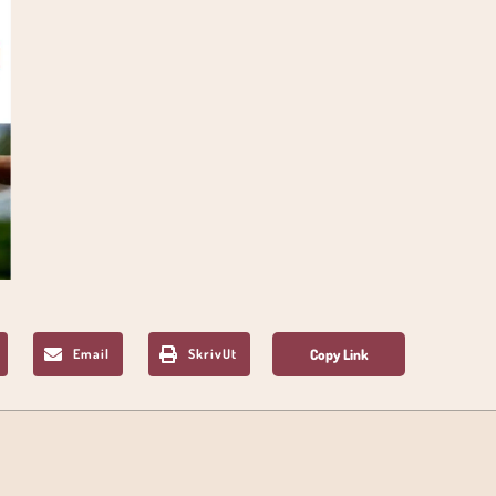
Email
SkrivUt