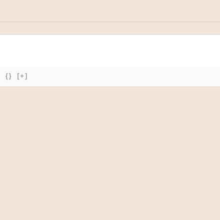
{}
[+]