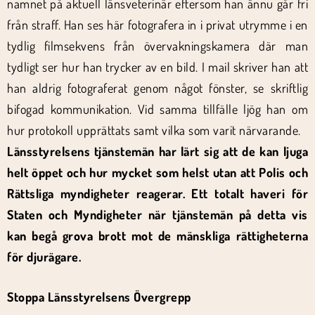
namnet på aktuell länsveterinär eftersom han ännu går fri
från straff. Han ses här fotografera in i privat utrymme i en
tydlig filmsekvens från övervakningskamera där man
tydligt ser hur han trycker av en bild. I mail skriver han att
han aldrig fotograferat genom något fönster, se skriftlig
bifogad kommunikation. Vid samma tillfälle ljög han om
hur protokoll upprättats samt vilka som varit närvarande.
Länsstyrelsens tjänstemän har lärt sig att de kan ljuga
helt öppet och hur mycket som helst utan att Polis och
Rättsliga myndigheter reagerar. Ett totalt haveri för
Staten och Myndigheter när tjänstemän på detta vis
kan begå grova brott mot de mänskliga rättigheterna
för djurägare.
Stoppa Länsstyrelsens Övergrepp