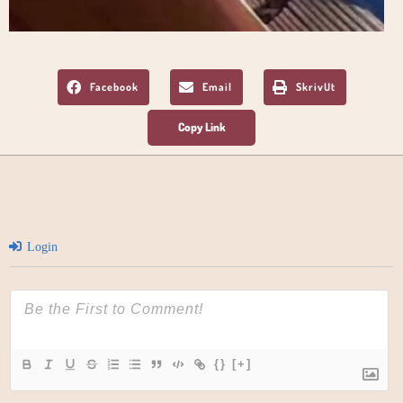
Facebook
Email
SkrivUt
Login
{}
[+]