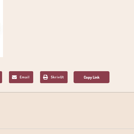
Email
SkrivUt