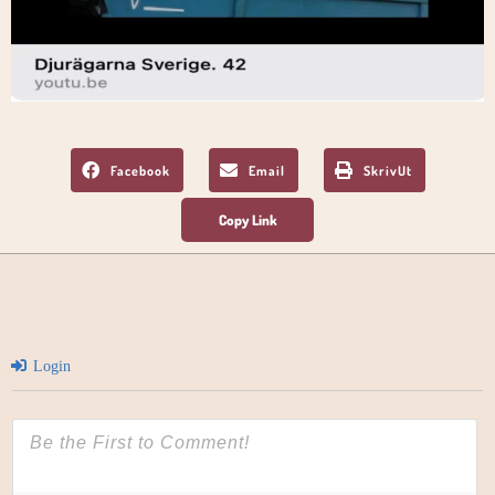
Facebook
Email
SkrivUt
Login