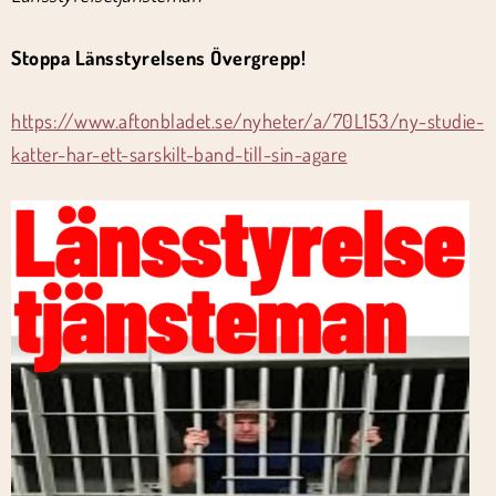
Stoppa Länsstyrelsens Övergrepp!
https://www.aftonbladet.se/nyheter/a/70L153/ny-studie-
katter-har-ett-sarskilt-band-till-sin-agare