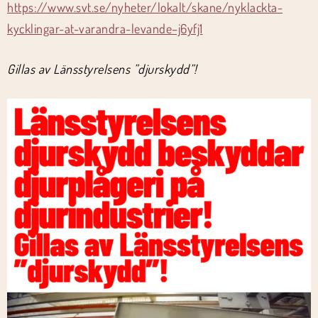
https://www.svt.se/nyheter/lokalt/skane/nyklackta-
kycklingar-at-varandra-levande–j6yfj1
Gillas av Länsstyrelsens ”djurskydd”!