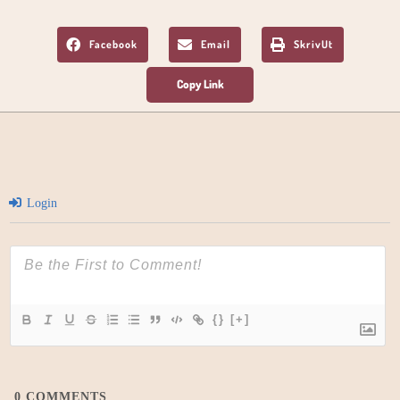
Facebook
Email
SkrivUt
Login
{}
[+]
0
COMMENTS