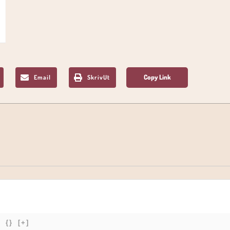
Email
SkrivUt
{}
[+]