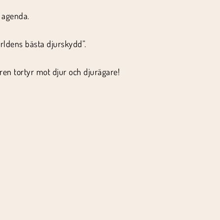
a agenda.
rldens bästa djurskydd”.
en tortyr mot djur och djurägare!