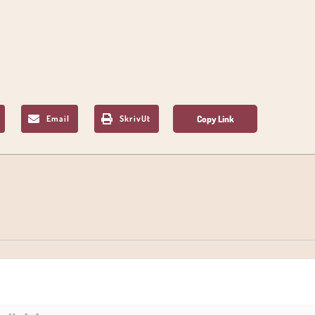
Email
SkrivUt