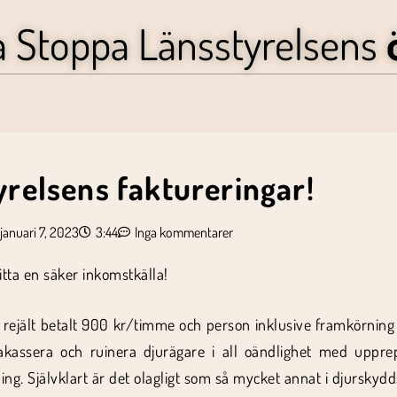
a Stoppa Länsstyrelsens
yrelsens faktureringar!
januari 7, 2023
3:44
Inga kommentarer
itta en säker inkomstkälla!
 rejält betalt 900 kr/timme och person inklusive framkörning fö
trakassera och ruinera djurägare i all oändlighet med uppr
ing. Självklart är det olagligt som så mycket annat i djurskydd