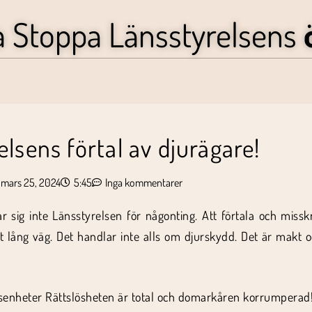
a Stoppa Länsstyrelsens
lsens förtal av djurägare!
mars 25, 2024
5:45
Inga kommentarer
 sig inte Länsstyrelsen för någonting. Att förtala och missk
et lång väg. Det handlar inte alls om djurskydd. Det är makt
ddsenheter Rättslösheten är total och domarkåren korrumperad