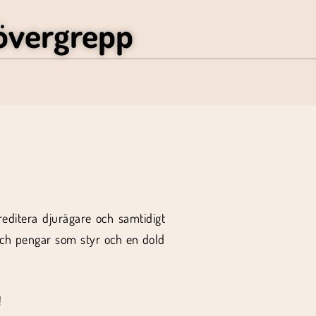
övergrepp
reditera djurägare och samtidigt
 och pengar som styr och en dold
!