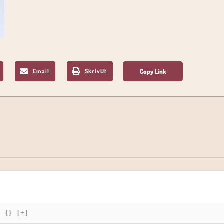
Email
SkrivUt
{}
[+]