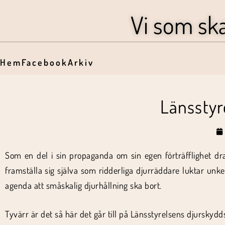
Vi som sk
Hem
Facebook
Arkiv
Länsstyre
Som en del i sin propaganda om sin egen förträfflighet drar
framställa sig själva som ridderliga djurräddare luktar unk
agenda att småskalig djurhållning ska bort.
Tyvärr är det så här det går till på Länsstyrelsens djursky