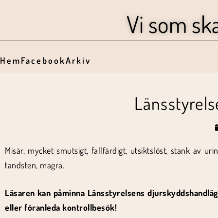
Vi som sk
Hem
Facebook
Arkiv
Länsstyrel
Misär, mycket smutsigt, fallfärdigt, utsiktslöst, stank av uri
tandsten, magra.
Läsaren kan påminna Länsstyrelsens djurskyddshandlägg
eller föranleda kontrollbesök!