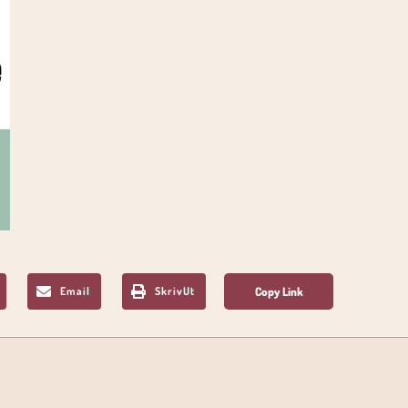
Email
SkrivUt