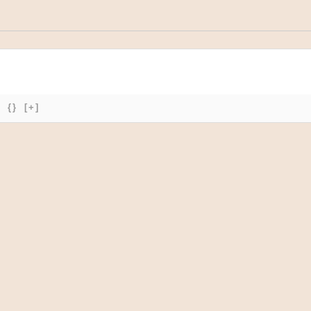
{}
[+]