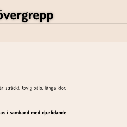
övergrepp
r sträckt, tovig päls, långa klor,
tas i samband med djurlidande