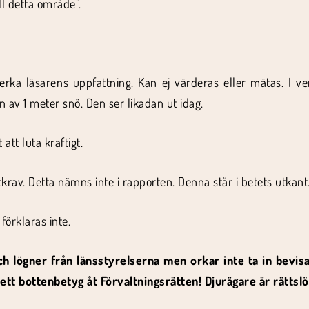
ill detta område”.
åverka läsarens uppfattning. Kan ej värderas eller mätas. I v
v 1 meter snö. Den ser likadan ut idag.
att luta kraftigt.
tkrav. Detta nämns inte i rapporten. Denna står i betets utkant
förklaras inte.
ch lögner från länsstyrelserna men orkar inte ta in bevisa
h ett bottenbetyg åt Förvaltningsrätten! Djurägare är rättslö