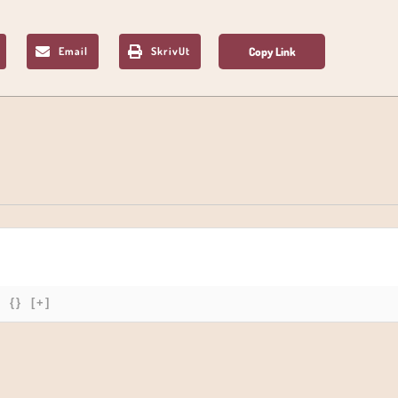
Email
SkrivUt
{}
[+]