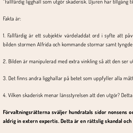
”Fallfärdig ligghall som utgör skaderisk. Djuren har tillgång t
Fakta är:
1. Fallfärdig är ett subjektiv värdeladdat ord i syfte att p
bilden stormen Alfrida och kommande stormar samt tyngden a
2. Bilden är manipulerad med extra vinkling så att den ser ut 
3. Det finns andra ligghallar på betet som uppfyller alla måt
4. Vilken skaderisk menar länsstyrelsen att den utgör? Detta 
Förvaltningsrätterna sväljer hundratals sidor nonsens o
aldrig in extern expertis. Detta är en rättslig skandal oc