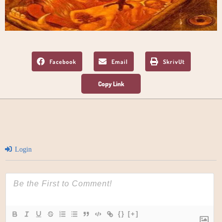
Facebook
Email
SkrivUt
Login
{}
[+]