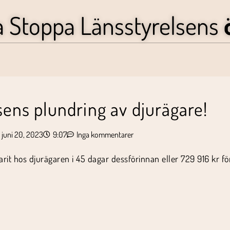
a Stoppa Länsstyrelsens
sens plundring av djurägare!
juni 20, 2023
9:07
Inga kommentarer
t hos djurägaren i 45 dagar dessförinnan eller 729 916 kr fö