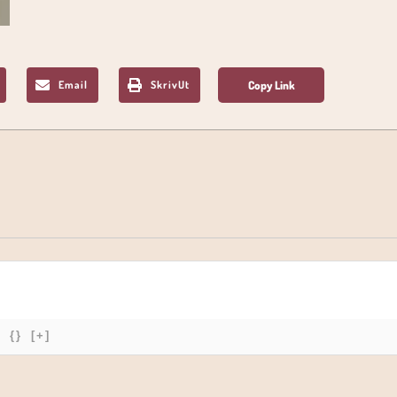
Email
SkrivUt
{}
[+]