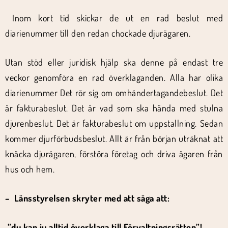
Inom kort tid skickar de ut en rad beslut med
diarienummer till den redan chockade djurägaren.
Utan stöd eller juridisk hjälp ska denne på endast tre
veckor genomföra en rad överklaganden. Alla har olika
diarienummer Det rör sig om omhändertagandebeslut. Det
är fakturabeslut. Det är vad som ska hända med stulna
djurenbeslut. Det är fakturabeslut om uppstallning. Sedan
kommer djurförbudsbeslut. Allt är från början uträknat att
knäcka djurägaren, förstöra företag och driva ägaren från
hus och hem.
– Länsstyrelsen skryter med att säga att:
”du kan ju alltid överklaga till Förvaltningsrätten”!