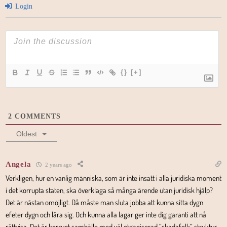
Login
{}
[+]
2
COMMENTS
Oldest
Angela
2 years ago
Verkligen, hur en vanlig människa, som är inte insatt i alla juridiska moment
i det korrupta staten, ska överklaga så många ärende utan juridisk hjälp?
Det är nästan omöjligt. Då måste man sluta jobba att kunna sitta dygn
efeter dygn och lära sig. Och kunna alla lagar ger inte dig garanti att nå
rättvisa. Det är korrupt samhälle med väl otganiserad ”skadafolk” struktur.