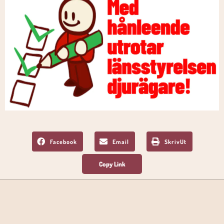
Facebook
Email
SkrivUt