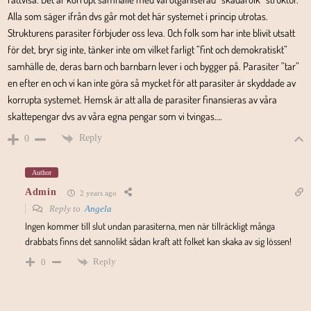
Alla som säger ifrån dvs går mot det här systemet i princip utrotas.
Strukturens parasiter förbjuder oss leva. Och folk som har inte blivit utsatt
för det, bryr sig inte, tänker inte om vilket farligt ”fint och demokratiskt”
samhälle de, deras barn och barnbarn lever i och bygger på. Parasiter ”tar”
en efter en och vi kan inte göra så mycket för att parasiter är skyddade av
korrupta systemet. Hemsk är att alla de parasiter finansieras av våra
skattepengar dvs av våra egna pengar som vi tvingas….
Reply
0
Author
Admin
2 years ago
Reply to
Angela
Ingen kommer till slut undan parasiterna, men när tillräckligt många
drabbats finns det sannolikt sådan kraft att folket kan skaka av sig lössen!
Reply
0