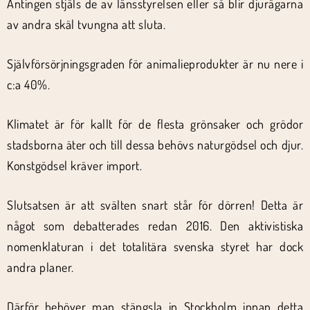
Antingen stjäls de av länsstyrelsen eller så blir djurägarna
av andra skäl tvungna att sluta.
Självförsörjningsgraden för animalieprodukter är nu nere i
c:a 40%.
Klimatet är för kallt för de flesta grönsaker och grödor
stadsborna äter och till dessa behövs naturgödsel och djur.
Konstgödsel kräver import.
Slutsatsen är att svälten snart står för dörren! Detta är
något som debatterades redan 2016. Den aktivistiska
nomenklaturan i det totalitära svenska styret har dock
andra planer.
Därför behöver man stängsla in Stockholm innan detta