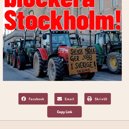
Facebook
Email
SkrivUt