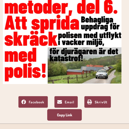
Facebook
Email
SkrivUt