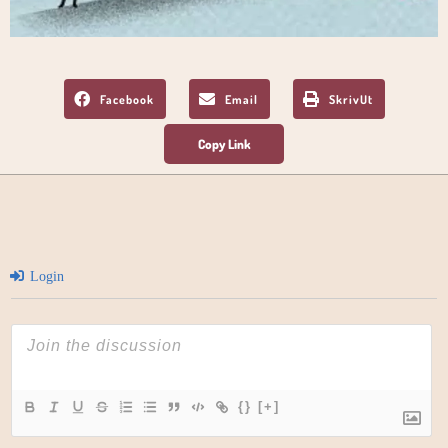
Facebook
Email
SkrivUt
Login
{}
[+]