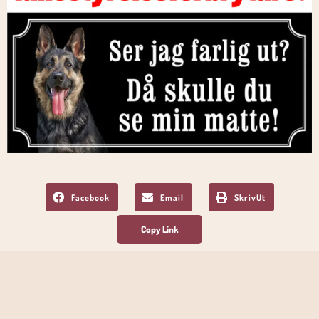
Facebook
Email
SkrivUt