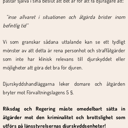
påstår själva i sina beslut att det är för att få djurägare att:
”inse allvaret i situationen och åtgärda brister inom
befintlig tid”
Vi som granskar sådana uttalande kan se ett tydligt
mönster av att detta är rena personhot och straffåtgärder
som inte har klinisk relevans till djurskyddet eller
möjligheter att göra det bra för djuren.
Djurskyddshandläggarna leker domare och åtgärden
bryter mot Förvaltningslagens 5 §.
Riksdag och Regering måste omedelbart sätta in
åtgärder mot den kriminalitet och brottslighet som
utförs på länsstyrelsernas djurskyddsenheter!