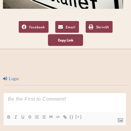
Facebook
Email
SkrivUt
Login
{}
[+]