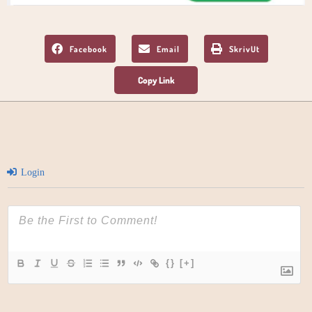
Facebook
Email
SkrivUt
Login
{}
[+]