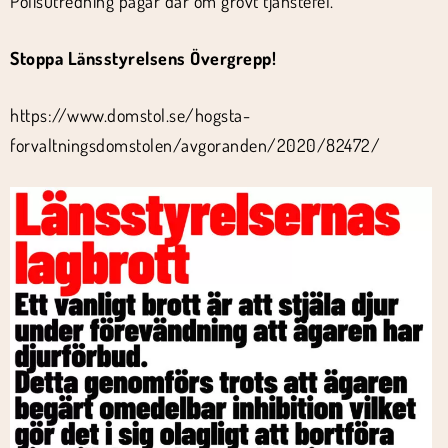
Polisutredning pågår där om grovt tjänstefel.
Stoppa Länsstyrelsens Övergrepp!
https://www.domstol.se/hogsta-
forvaltningsdomstolen/avgoranden/2020/82472/