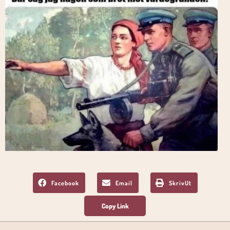
Facebook
Email
SkrivUt