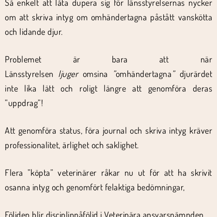
Så enkelt att låta dupera sig för länsstyrelsernas nycker
om att skriva intyg om omhändertagna påstått vanskötta
och lidande djur.
Problemet är bara att när
Länsstyrelsen
ljuger
omsina
”
omhändertagna
”
djurärdet
inte lika lätt och roligt längre att genomföra deras
”uppdrag”!
Att genomföra status, föra journal och skriva intyg kräver
professionalitet, ärlighet och saklighet.
Flera ”köpta” veterinärer råkar nu ut för att ha skrivit
osanna intyg och genomfört felaktiga bedömningar,
Följden blir disciplinpåföljd i Veterinära ansvarsnämnden.