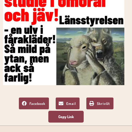
Facebook
Email
SkrivUt