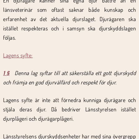
En djurägare känner sina egna djur bättre än en
länsveterinär som oftast saknar både kunskap och
erfarenhet av det aktuella djurslaget. Djurägaren ska
istället respekteras och i samsyn ska djurskyddslagen
följas.
Lagens syfte:
1 §
Denna lag syftar till att säkerställa ett gott djurskydd
och främja en god djurvälfärd och respekt för djur.
Lagens syfte är inte att förnedra kunniga djurägare och
stjäla deras djur. Då bedriver Länsstyrelsen istället
djurplågeri och djurägarplågeri.
Länsstyrelsens djurskyddsenheter har med sina övergrepp