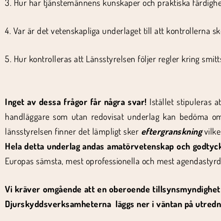
3. Hur har tjänstemännens kunskaper och praktiska färdighe
4. Var är det vetenskapliga underlaget till att kontrollerna s
5. Hur kontrolleras att Länsstyrelsen följer regler kring smit
Inget av dessa frågor får några svar!
Istället stipuleras 
handläggare som utan redovisat underlag kan bedöma om
länsstyrelsen finner det lämpligt sker
eftergranskning
vilk
Hela detta underlag andas amatörvetenskap och godtyc
Europas sämsta, mest oprofessionella och mest agendastyrd
Vi kräver omgående att en oberoende tillsynsmyndighet 
Djurskyddsverksamheterna läggs ner i väntan på utredn