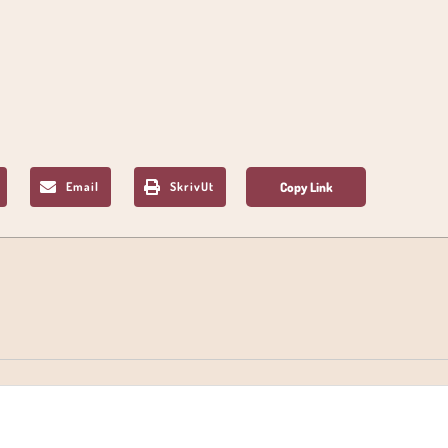
Email
SkrivUt