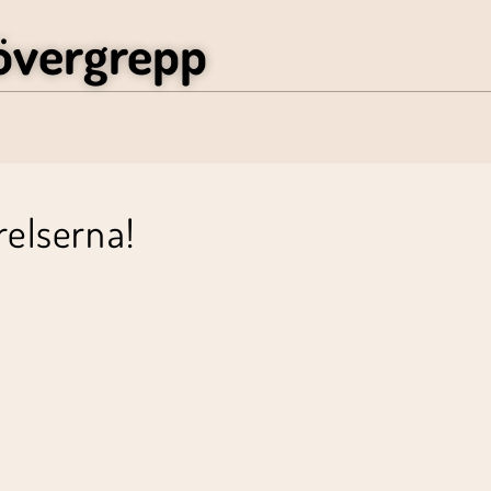
övergrepp
relserna!