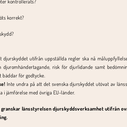
ter kontrollerats?
köts korrekt?
tskydd?
att djurskyddet utifrån uppställda regler ska nå måluppfyllel
 djuromhändertagande, risk för djurlidande samt bedömnin
et bäddar för godtycke.
ke!
Inte undra på att det svenska djurskyddet utövat av läns
a i jämförelse med övriga EU-länder.
granskar länsstyrelsen djurskyddsverksamhet utifrån ova
ing.