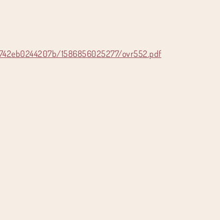
71742eb0244207b/1586856025277/ovr552.pdf