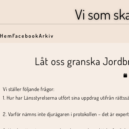
Vi som sk
Hem
Facebook
Arkiv
Låt oss granska Jordbr
Vi ställer följande frågor:
1. Hur har Länsstyrelserna utfört sina uppdrag utifrån rättss
2. Varför nämns inte djurägaren i protokollen – det är exper