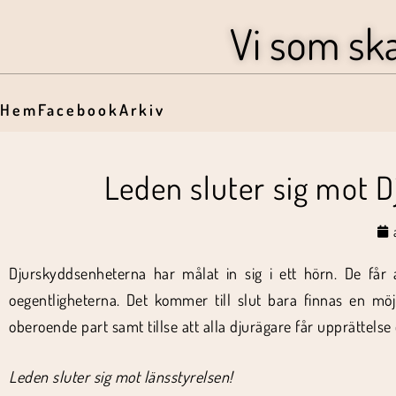
Vi som sk
Hem
Facebook
Arkiv
Leden sluter sig mot 
Djurskyddsenheterna har målat in sig i ett hörn. De får a
oegentligheterna. Det kommer till slut bara finnas en mö
oberoende part samt tillse att alla djurägare får upprättels
Leden sluter sig mot länsstyrelsen!