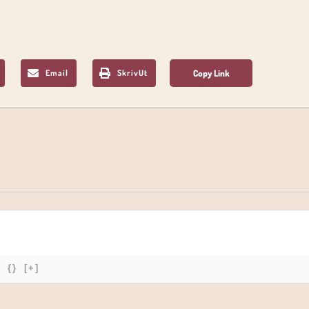
Email
SkrivUt
{}
[+]