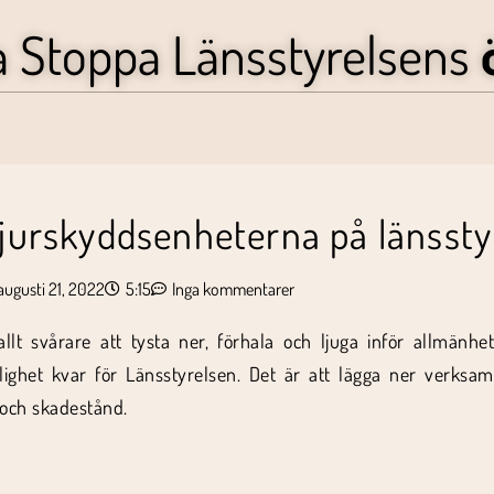
a Stoppa Länsstyrelsens
Djurskyddsenheterna på länssty
augusti 21, 2022
5:15
Inga kommentarer
llt svårare att tysta ner, förhala och ljuga inför allmänhet
jlighet kvar för Länsstyrelsen. Det är att lägga ner verks
e och skadestånd.