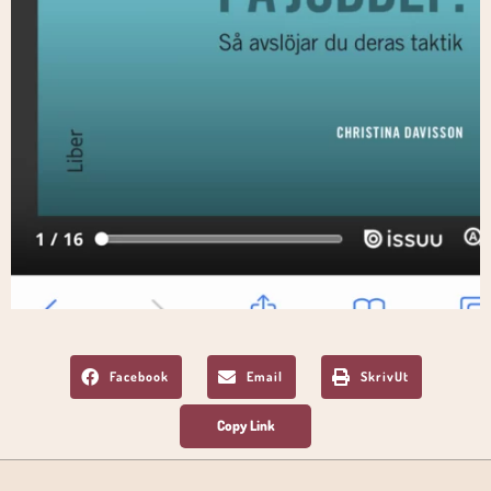
Facebook
Email
SkrivUt