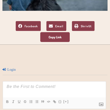
Facebook
Email
SkrivUt
Login
{}
[+]