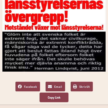
Facebook
Email
SkrivUt