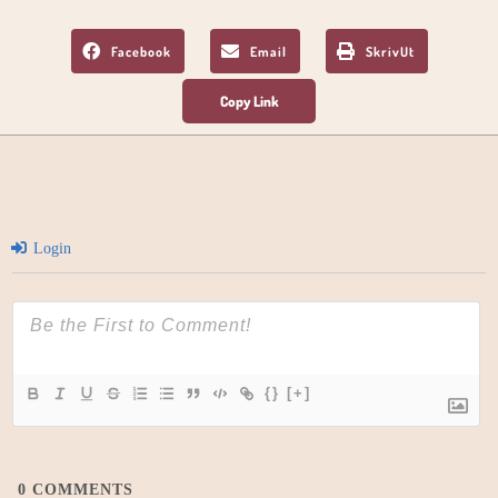
Facebook
Email
SkrivUt
Login
{}
[+]
0
COMMENTS