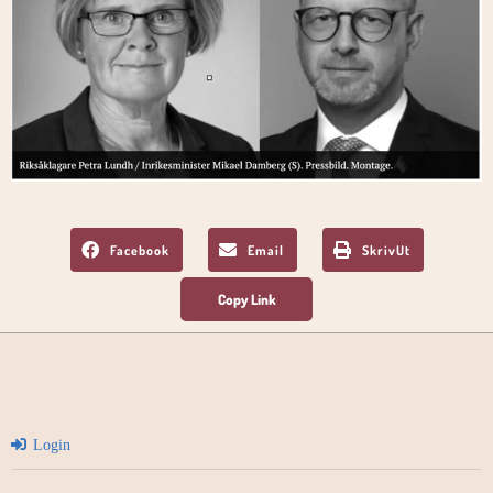
Facebook
Email
SkrivUt
Login