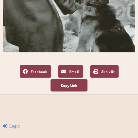
Facebook
Email
SkrivUt
Login