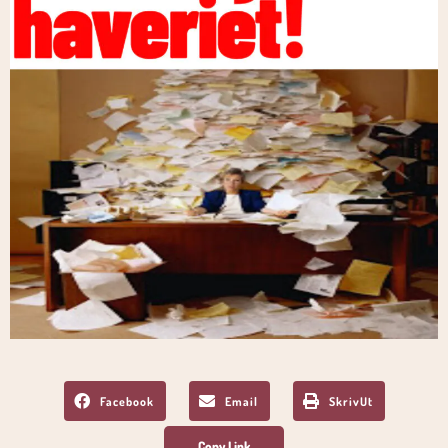
Facebook
Email
SkrivUt